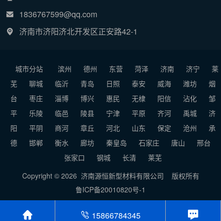
1836767599@qq.com
济南市济阳济北开发区正安路42-1
城市分站
滨州
德州
东营
菏泽
济南
济宁
莱
芜
聊城
临沂
青岛
日照
泰安
威海
潍坊
烟
台
枣庄
淄博
博兴
惠民
无棣
阳信
沾化
邹
平
乐陵
临邑
陵县
宁津
平原
齐河
禹城
济
阳
平阴
商河
章丘
河北
山东
保定
沧州
承
德
邯郸
衡水
廊坊
秦皇岛
石家庄
唐山
邢台
张家口
钢城
长清
莱芜
Copyright © 2026 济南源恒新型材料有限公司
版权所有
鲁ICP备20010820号-1
15866784345