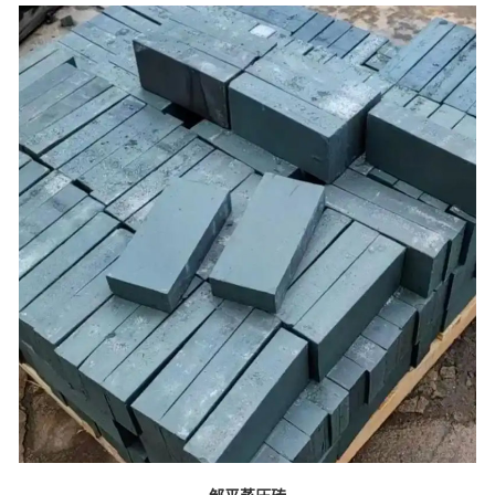
邹平蒸压砖