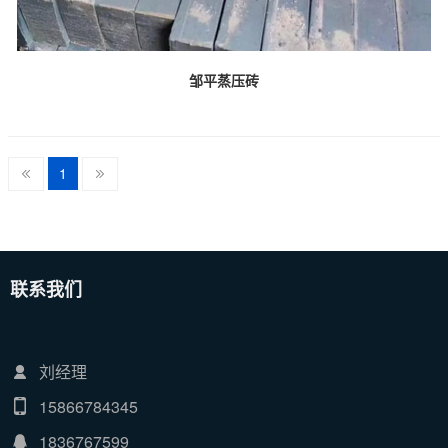
邹平蒸压砖
1
联系我们
刘经理
15866784345
1836767599