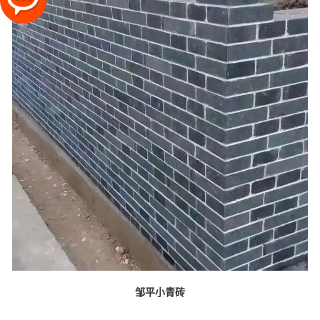
邹平小青砖