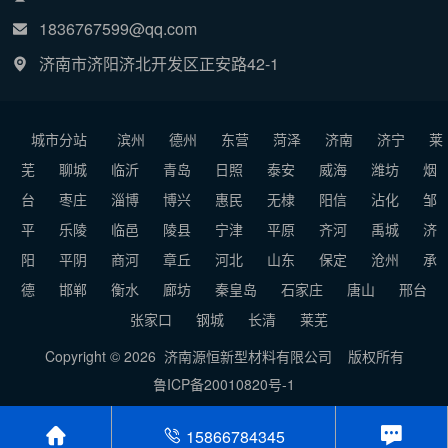
1836767599@qq.com
济南市济阳济北开发区正安路42-1
城市分站
滨州
德州
东营
菏泽
济南
济宁
莱
芜
聊城
临沂
青岛
日照
泰安
威海
潍坊
烟
台
枣庄
淄博
博兴
惠民
无棣
阳信
沾化
邹
平
乐陵
临邑
陵县
宁津
平原
齐河
禹城
济
阳
平阴
商河
章丘
河北
山东
保定
沧州
承
德
邯郸
衡水
廊坊
秦皇岛
石家庄
唐山
邢台
张家口
钢城
长清
莱芜
Copyright © 2026 济南源恒新型材料有限公司
版权所有
鲁ICP备20010820号-1
15866784345