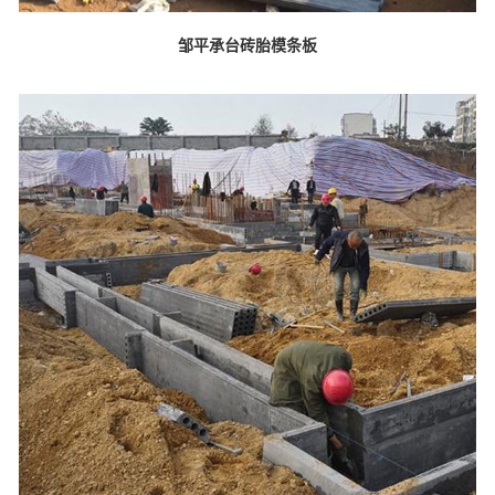
邹平承台砖胎模条板