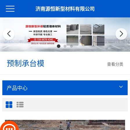
济南源恒新型材料有限公司
预制承台模
查看分类
产品中心