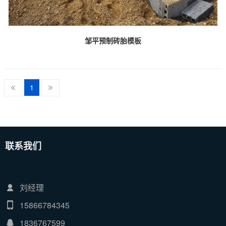
邹平预制砖胎模板
1
联系我们
刘经理
15866784345
1836767599